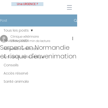
Une URGENCE ?
Post
Tous les posts
Clinique vétérinaire
Tous les posts
28 avr. 2022
1 min de lecture
Serpent en Normandie
Actualités animales
et risque d'envenimation
Actualités de la clinique
Conseils
Accès réservé
Santé animale