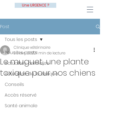
Une URGENCE ?
Post
Tous les posts
Clinique vétérinaire
Tous les posts
30 avr. 2022
1 min de lecture
Le muguet, une plante
Actualités animales
toxique pour nos chiens
Actualités de la clinique
Conseils
Accès réservé
Santé animale