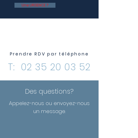
Une URGENCE ?
NOUS CONTACTER
Prendre RDV par téléphone
T:
02 35 20 03 52
Des questions?
Appelez-nous ou envoyez-nous
un message.