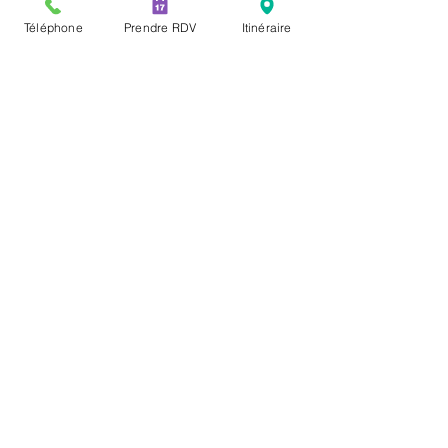
T:
02 35 20 03 52
Téléphone
Prendre RDV
Itinéraire
© 2024 par CLINIQUE VETERINAIRE DE
L'AERODROME