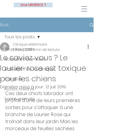
Une URGENCE ?
Post
Tous les posts
Clinique vétérinaire
Tous les posts
26 avr. 2019
1 min de lecture
Le saviez vous ? Le
Actualités animales
laurier-rose est toxique
Actualités de la clinique
pour les chiens
Conseils
Dernière mise à jour :
12 juil. 2019
Accès réservé
Ces deux chiots labrador ont 
Santé animale
profité d'une de leurs premières 
sorties pour s'attaquer à une 
branche de Laurier Rose qui 
traînait dans leur jardin. Mais les 
morceaux de feuilles séchées 