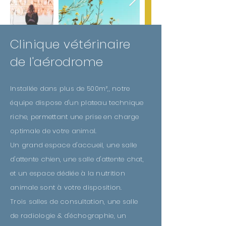
Clinique vétérinaire
de l'aérodrome
Installée dans plus de 500m²,, notre
équipe dispose d'un plateau technique
riche, permettant une prise en charge
optimale de votre animal.
Un grand espace d'accueil, une salle
d'attente chien, une salle d'attente chat,
et un espace dédiée à la nutrition
animale sont à votre disposition.
Trois salles de consultation, une salle
de radiologie & d'échographie, un