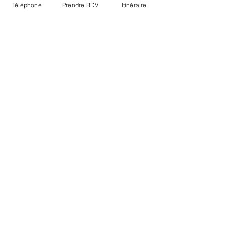
Téléphone
Prendre RDV
Itinéraire
LA CLINIQUE
2, voie Saint-Exupéry
Parc d'activités de
l'aérodrome
76430 SAINT ROMAIN DE
COLBOSC
NOS HORAIRES