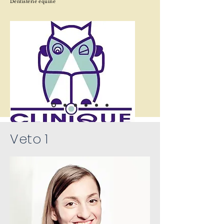
Dentisterie équine
Veto 1
David GUERIN