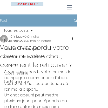
Une URGENCE ?
Post
Tous les posts
Clinique vétérinaire
Tous les posts
4 sept. 2020
2 min de lecture
Vous avez perdu votre
Actualités animales
chien ou votre chat,
Actualités de la clinique
comment le retrouver ?
Conseils
Si vous avez perdu votre animal de 
Accès réservé
compagnie, commencez d’abord 
Santé animale
vos recherches autour du lieu où 
l’animal a disparu. 
Un chat apeuré peut mettre 
plusieurs jours pour répondre ou 
se faire entendre mais il n’ira 