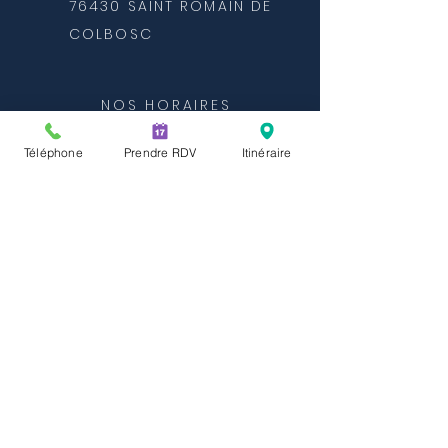
76430 SAINT ROMAIN DE
COLBOSC
NOS HORAIRES
Du lundi au vendredi
Téléphone
Prendre RDV
Itinéraire
8h - 12h et 13h30 - 19h
& le samedi
8h - 12
h et 13h30
- 18h
NOUS CONTACTER
veto.saintromain@orange.fr
T:
02 35 20 03 52