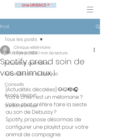
Une URGENCE ?
Post
Tous les posts
Clinique vétérinaire
Tous les posts
20 janv. 2020
1 min de lecture
Spotify prend soin de
Actualités animales
vos animaux !
Actualités de la clinique
Conseils
[Actualités décalées] 🐶🐱🎼🎧
Accès réservé
Votre chien est un mélomane ? 
Votre chat préfère faire la sieste 
Santé animale
au son de Debussy ? 
Spotify, propose désormais de 
configurer une playlist pour votre 
animal de compagnie.