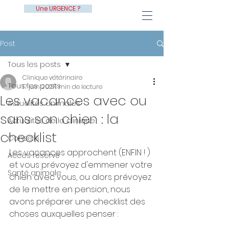
Une URGENCE ?
Post
Tous les posts
Clinique vétérinaire
Tous les posts
17 juin 2021
1 min de lecture
Les vacances avec ou
Actualités animales
sans son chien : la
Actualités de la clinique
checklist
Conseils
Les vacances approchent (ENFIN ! ) 
Accès réservé
et vous prévoyez d'emmener votre 
Santé animale
chien avec vous, ou alors prévoyez 
de le mettre en pension, nous 
avons préparer une checklist des 
choses auxquelles penser :