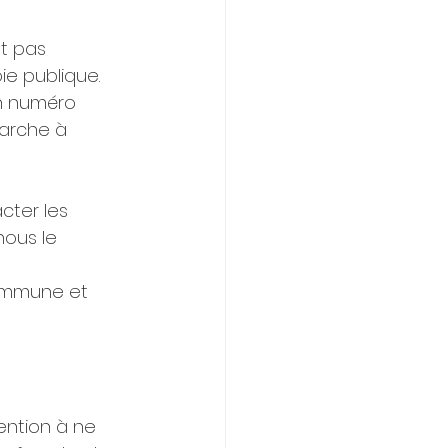
t pas 
ie publique.
un numéro 
marche à 
cter les 
ous le 
ommune et 