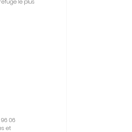
refuge le plus 
 96 06 
es et 