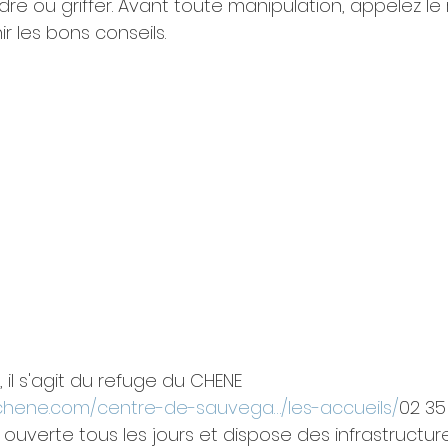
re ou griffer. Avant toute manipulation, appelez le 
 les bons conseils.
il s'agit du refuge du CHENE 
nchene.com/centre-de-sauvega…/les-accueils/
02 35
 ouverte tous les jours et dispose des infrastructur