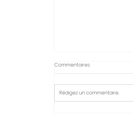
Commentaires
Rédigez un commentaire...
Un deuxième caniparc au
Havre