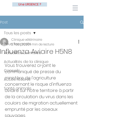
Une URGENCE ?
Post
Tous les posts
Clinique vétérinaire
Tous les posts
27 oct. 2020
1 min de lecture
Influenza Aviaire H5N8
Actualités animales
Actualités de la clinique
Vous trouverez ci-joint le 
Conseils
communiqué de presse du 
ministère de l'agriculture 
Accès réservé
concernant le risque d'influenza 
Santé animale
aviaire sur notre territoire à partir 
de la circulation du virus dans les 
couloirs de migration actuellement 
emprunté par les oiseaux 
sauvages.