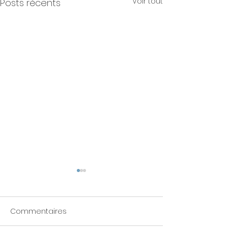
Voir tout
Posts récents
Colliers de dressage
interdits pour les chiens
& chats
Commentaires
Les députés viennent de
voter une nouvelle loi qui