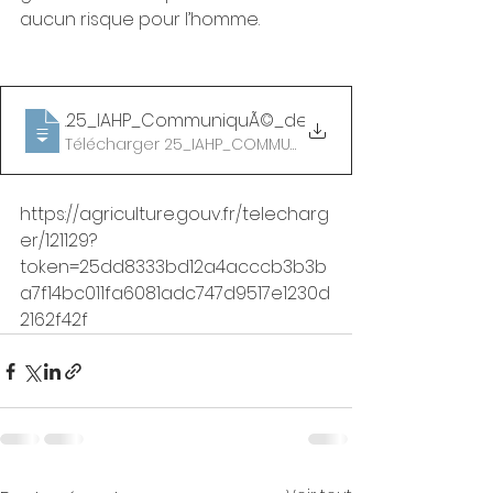
aucun risque pour l’homme.
2020.10
.25_IAHP_CommuniquÃ©_de_presse_mi
Télécharger 25_IAHP_COMMUNIQUÃ©_DE_PRESSE_MI • 3
https://agriculture.gouv.fr/telecharg
er/121129?
token=25dd8333bd12a4acccb3b3b
a7f14bc011fa6081adc747d9517e1230d
2162f42f