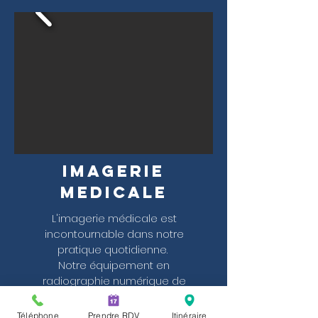
Imagerie
Medicale
L'imagerie médicale est
incontournable dans notre
pratique quotidienne.
Notre équipement en
radiographie numérique de
dernière génération et en
échographe nous permet de
Téléphone
Prendre RDV
Itinéraire