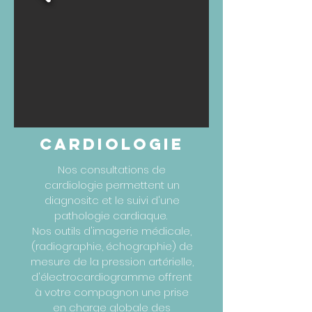
CARDIOLOGIE
Nos consultations de
cardiologie permettent un
diagnositc et le suivi d'une
pathologie cardiaque.
Nos outils d'imagerie médicale,
(radiographie, échographie) de
mesure de la pression artérielle,
d'électrocardiogramme offrent
à votre compagnon une prise
en charge globale des