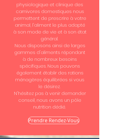
physiologique et clinique des
carnivores domestiques nous
permettent de prescrire à votre
animal, l'aliment le plus adapté
à son mode de vie et à son état
général.
Nous disposons ainsi de larges
gammes d'aliments répondant
à de nombreux besoins
spécifiques. Nous pouvons
également établir des rations
ménagères équilibrées si vous
le désirez.
N'hésitez pas à venir demander
conseil, nous avons un pôle
nutrition dédié.
Prendre Rendez-Vous