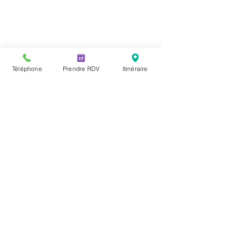
Téléphone
Prendre RDV
Itinéraire
Colliers de dressage
interdits pour les chiens
& chats
Commentaires
Les députés viennent de
voter une nouvelle loi qui
prévoie l'interdiction des