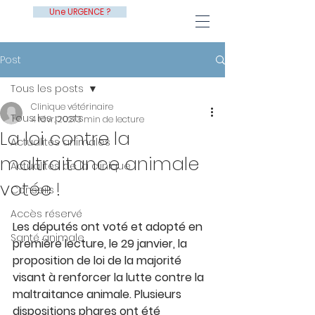
Une URGENCE ?
Post
Tous les posts
Clinique vétérinaire
Tous les posts
4 févr. 2021
3 min de lecture
La loi contre la
Actualités animales
maltraitance animale
Actualités de la clinique
votée !
Conseils
Accès réservé
Les députés ont voté et adopté en 
Santé animale
première lecture, le 29 janvier, la 
proposition de loi de la majorité 
visant à renforcer la lutte contre la 
maltraitance animale. Plusieurs 
dispositions phares ont été 