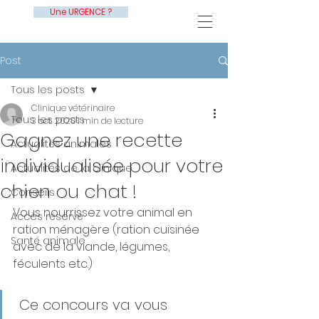
Une URGENCE ?
Post
Tous les posts
Clinique vétérinaire
Tous les posts
3 oct. 2020
1 min de lecture
Gagnez une recette
Actualités animales
individualisée pour votre
Actualités de la clinique
chien ou chat !
Conseils
Vous nourrissez votre animal en 
Accès réservé
ration ménagère (ration cuisinée 
Santé animale
avec de la viande, légumes, 
féculents etc.) 
 Ce concours va vous 